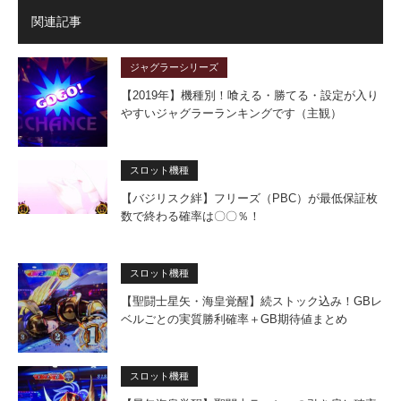
関連記事
ジャグラーシリーズ
【2019年】機種別！喰える・勝てる・設定が入り
やすいジャグラーランキングです（主観）
スロット機種
【バジリスク絆】フリーズ（PBC）が最低保証枚
数で終わる確率は〇〇％！
スロット機種
【聖闘士星矢・海皇覚醒】続ストック込み！GBレ
ベルごとの実質勝利確率＋GB期待値まとめ
スロット機種