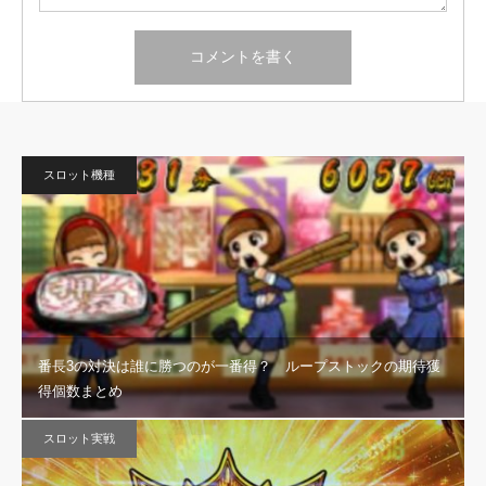
スロット機種
番長3の対決は誰に勝つのが一番得？ ループストックの期待獲
得個数まとめ
スロット実戦