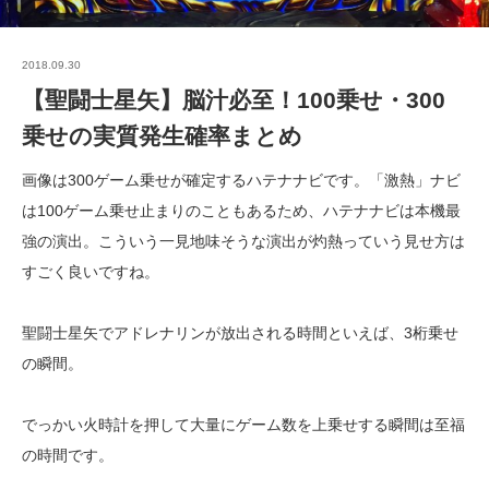
2018.09.30
【聖闘士星矢】脳汁必至！100乗せ・300
乗せの実質発生確率まとめ
画像は300ゲーム乗せが確定するハテナナビです。「激熱」ナビ
は100ゲーム乗せ止まりのこともあるため、ハテナナビは本機最
強の演出。こういう一見地味そうな演出が灼熱っていう見せ方は
すごく良いですね。
聖闘士星矢でアドレナリンが放出される時間といえば、3桁乗せ
の瞬間。
でっかい火時計を押して大量にゲーム数を上乗せする瞬間は至福
の時間です。