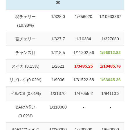
率
弱チェリー
1/328.0
1/656020
1/10933367
(19.98%)
強チェリー
1/327.7
1/16384
1/327680
チャンス目
1/218.5
1/11202.56
1/56012.82
スイカ (3.13%)
1/2621
1/3495.25
1/10485.76
リプレイ (0.02%)
1/9006
1/31522.68
1/63045.36
ベル/CB (0.01%)
1/31370
1/47055.2
1/94110.3
BAR/7揃い
1/110000
-
-
(0.02%)
BAR/7フェイク
1/220000
1/330000
1/660000