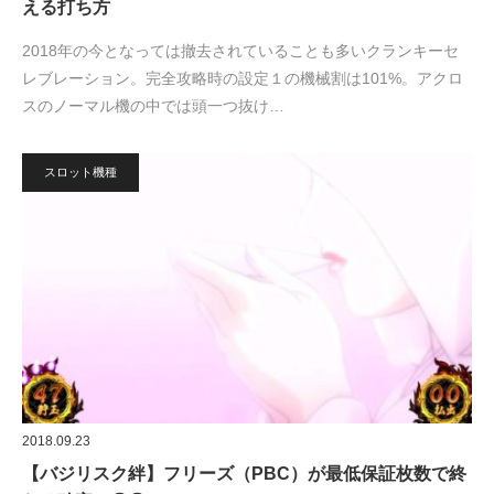
える打ち方
2018年の今となっては撤去されていることも多いクランキーセ
レブレーション。完全攻略時の設定１の機械割は101%。アクロ
スのノーマル機の中では頭一つ抜け…
スロット機種
2018.09.23
【バジリスク絆】フリーズ（PBC）が最低保証枚数で終