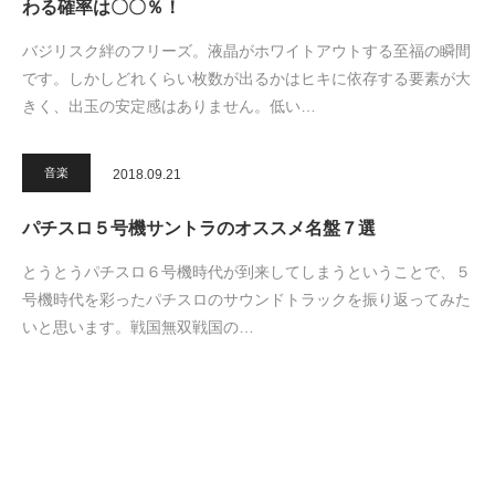
わる確率は〇〇％！
バジリスク絆のフリーズ。液晶がホワイトアウトする至福の瞬間
です。しかしどれくらい枚数が出るかはヒキに依存する要素が大
きく、出玉の安定感はありません。低い…
音楽
2018.09.21
パチスロ５号機サントラのオススメ名盤７選
とうとうパチスロ６号機時代が到来してしまうということで、５
号機時代を彩ったパチスロのサウンドトラックを振り返ってみた
いと思います。戦国無双戦国の…