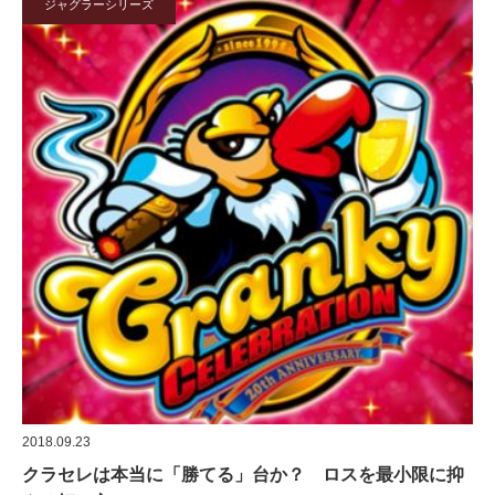
ジャグラーシリーズ
2018.09.23
クラセレは本当に「勝てる」台か？ ロスを最小限に抑