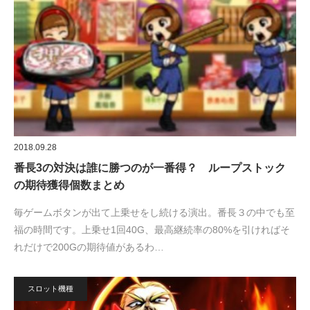
2018.09.28
番長3の対決は誰に勝つのが一番得？ ループストック
の期待獲得個数まとめ
毎ゲームボタンが出て上乗せをし続ける演出。番長３の中でも至
福の時間です。上乗せ1回40G、最高継続率の80%を引ければそ
れだけで200Gの期待値があるわ…
スロット機種