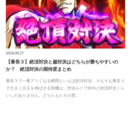
2018.09.27
【番長３】絶頂対決と巌対決はどちらが勝ちやすいの
か？ 絶頂対決の期待度まとめ
番長３で一番アツくなる瞬間といえば絶頂対決。そもそも番長３
で大きく出玉を伸ばせる契機は、対決ループ80%と絶頂対決くら
いしかありません。どちらもヒキが悪…