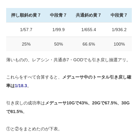
押し順斜め黄７
中段青７
共通斜め黄７
中段黄７
1/57.7
1/99.9
1/655.4
1/936.2
25%
50%
66.6%
100%
薄いものの、レアシン・共通赤7・GODでも引き戻し抽選アリ。
これらをすべて合算すると、
メデューサ中のトータル引き戻し確
率は
1/18.3
。
引き戻しの成功率は
メデューサ10Gで43%、20Gで67.5%、30G
で81.5%
。
①と②をまとめたのが下表。