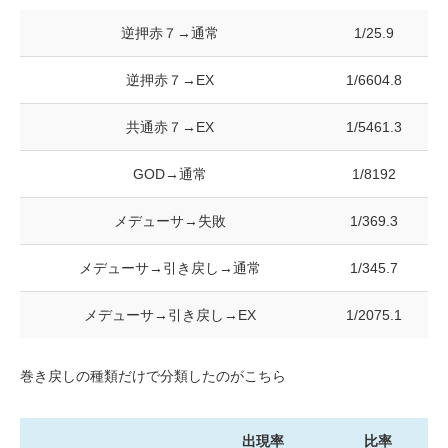
逆押赤７→通常
1/25.9
逆押赤７→EX
1/6604.8
共通赤７→EX
1/5461.3
GOD→通常
1/8192
メデューサ→失敗
1/369.3
メデューサ→引き戻し→通常
1/345.7
メデューサ→引き戻し→EX
1/2075.1
巻き戻しの種類だけで分類したのがこちら
出現率
比率