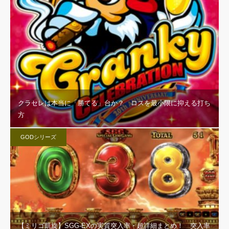
クラセレは本当に「勝てる」台か？ ロスを最小限に抑える打ち
方
GODシリーズ
【ミリゴ凱旋】SGG-EXの実質突入率・超詳細まとめ！ 突入率