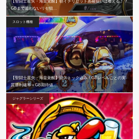
【聖闘士星矢・海皇覚醒】朝イチリセット高確狙いは喰える！？
GBまで追わないリセ狙…
スロット機種
【聖闘士星矢・海皇覚醒】続ストック込み！GBレベルごとの実
質勝利確率＋GB期待値…
ジャグラーシリーズ