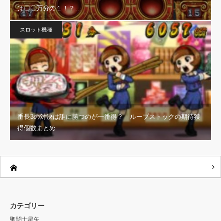
は〇〇万分の１！？…
スロット機種
番長3の対決は誰に勝つのが一番得？ ループストックの期待獲
得個数まとめ
カテゴリー
聖闘士星矢