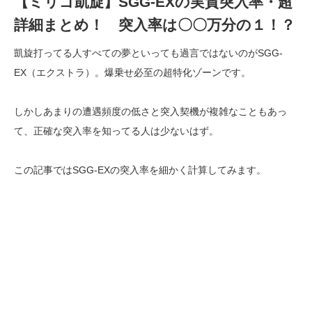
【ミリゴ凱旋】SGG-EXの実質突入率・超
詳細まとめ！ 突入率は〇〇万分の１！？
凱旋打ってる人すべての夢といっても過言ではないのがSGG-
EX（エクストラ）。爆乗せ必至の超特化ゾーンです。
しかしあまりの遭遇頻度の低さと突入契機が複雑なこともあっ
て、正確な突入率を知ってる人は少ないはず。
この記事ではSGG-EXの突入率を細かく計算してみます。