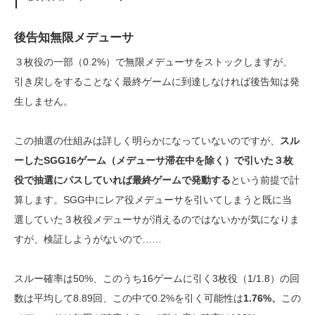
後告知無限メデューサ
３枚役の一部（0.2%）で無限メデューサをストックしますが、
引き戻しをすることなく最終ゲームに到達しなければ後告知は発
生しません。
この抽選の仕組みは詳しく明らかになっていないのですが、
スル
ーしたSGG16ゲーム（メデューサ滞在中を除く）で引いた３枚
役で抽選にパスしていれば最終ゲームで発動する
という前提で計
算します。SGG中にレア役メデューサを引いてしまうと既に当
選していた３枚役メデューサが消えるのではないかが気になりま
すが、検証しようがないので……
スルー確率は50%、このうち16ゲームに引く3枚役（1/1.8）の回
数は平均して8.89回、この中で0.2%を引く可能性は
1.76%、
この