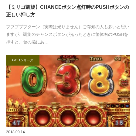
【ミリゴ凱旋】CHANCEボタン点灯時のPUSHボタンの
正しい押し方
ブブブブブターン（実際は光りません）ご存知の人も多いと思い
ますが、凱旋のチャンスボタンが光ったときに筐体右のPUSHを
押すと、台の脇にあ…
GODシリーズ
2018.09.14