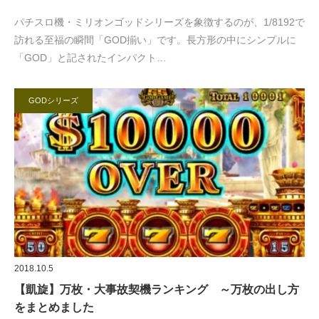
パチスロ機・ミリオンゴッドシリーズを象徴するのが、1/8192で
訪れる至福の瞬間「GOD揃い」です。長方形の中にシンプルに
「GOD」と記されたインパクト…
GODシリーズ
2018.10.5
【凱旋】万枚・大事故契機ランキング ～万枚の出し方
をまとめました