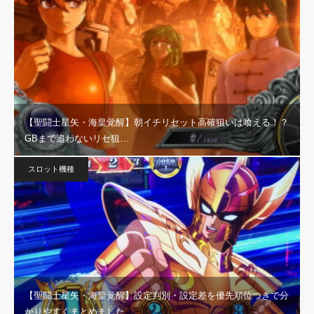
【聖闘士星矢・海皇覚醒】朝イチリセット高確狙いは喰える！？
GBまで追わないリセ狙…
スロット機種
【聖闘士星矢・海皇覚醒】設定判別・設定差を優先順位つきで分
かりやすくまとめました…