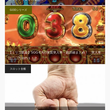
GODシリーズ
【ミリゴ凱旋】SGG-EXの実質突入率・超詳細まとめ！ 突入率
は〇〇万分の１！？…
スロット全般