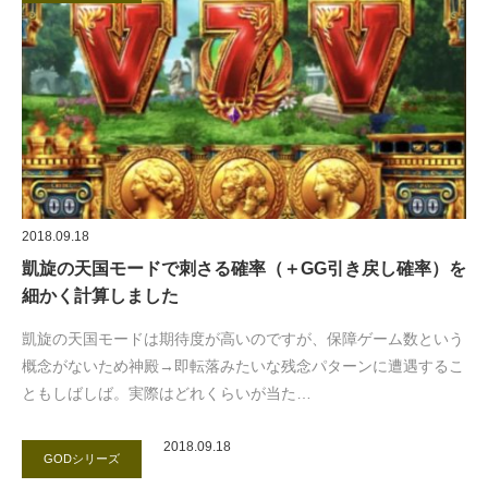
2018.09.18
凱旋の天国モードで刺さる確率（＋GG引き戻し確率）を
細かく計算しました
凱旋の天国モードは期待度が高いのですが、保障ゲーム数という
概念がないため神殿→即転落みたいな残念パターンに遭遇するこ
ともしばしば。実際はどれくらいが当た…
2018.09.18
GODシリーズ