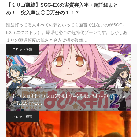
【ミリゴ凱旋】SGG-EXの実質突入率・超詳細まと
め！ 突入率は〇〇万分の１！？
凱旋打ってる人すべての夢といっても過言ではないのがSGG-
EX（エクストラ）。爆乗せ必至の超特化ゾーンです。しかしあ
まりの遭遇頻度の低さと突入契機が複雑…
スロット考察
【パチスロ史】パチスロ5号機末期～6号機の歴史を振り返ってみ
る【2015年〜20…
スロット機種