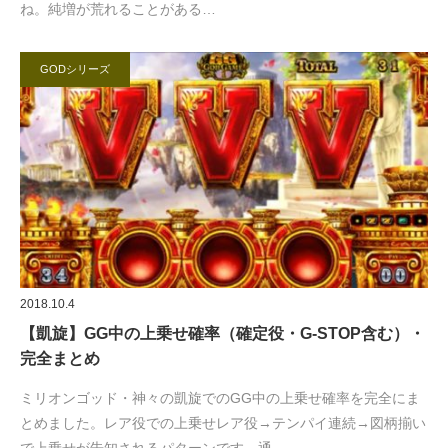
ね。純増が荒れることがある…
GODシリーズ
2018.10.4
【凱旋】GG中の上乗せ確率（確定役・G-STOP含む）・
完全まとめ
ミリオンゴッド・神々の凱旋でのGG中の上乗せ確率を完全にま
とめました。レア役での上乗せレア役→テンパイ連続→図柄揃い