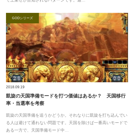
で上乗せが告知されるパターンです。通…
GODシリーズ
2018.09.19
凱旋の天国準備モードを打つ価値はあるか？ 天国移行
率・当選率を考察
凱旋の天国準備を追うかどうか。それなりに凱旋を打ち込んでい
る人は避けて通れない問題です。天国を除けば一番高いモードで
ある一方で、天国準備モード中…