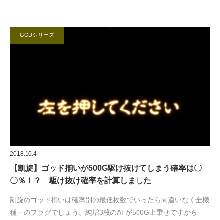
GODシリーズ
2018.10.4
【凱旋】ゴッド揃いが500G駆け抜けてしまう確率は〇
〇％！？ 駆け抜け確率を計算しました
凱旋のゴッド揃いは確率別の最低枚数でいったら間違いなく全機
種一のフラグでしょう。純増3枚のATが500G上乗せですから