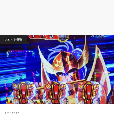
スロット機種
2018.12.17