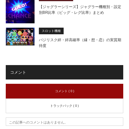
【ジャグラーシリーズ】ジャグラー機種別・設定
別BR比率（ビッグ・レグ比率）まとめ
スロット機種
バジリスク絆・絆高確率（縁・想・恋）の実質期
待度
コメント
コメント ( 0 )
トラックバック ( 0 )
この記事へのコメントはありません。