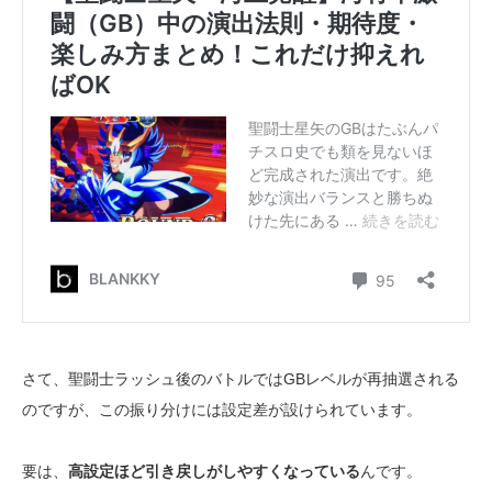
さて、聖闘士ラッシュ後のバトルではGBレベルが再抽選される
のですが、この振り分けには設定差が設けられています。
要は、
高設定ほど引き戻しがしやすくなっている
んです。