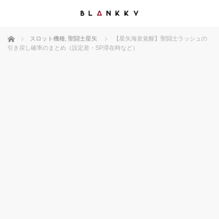
ホーム
スロット機種
,
聖闘士星矢
【星矢海皇覚醒】聖闘士ラッシュの
引き戻し確率のまとめ（設定差・SP滞在時など）