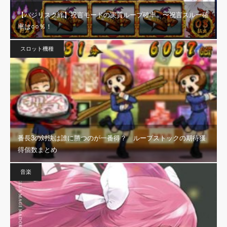
【バジリスク絆】祝言モードの実質ループ確率 〜祝言スルー確
率は○○％！
スロット機種
番長3の対決は誰に勝つのが一番得？ ループストックの期待獲
得個数まとめ
音楽