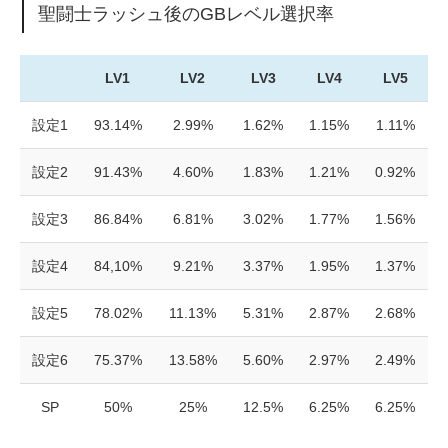
聖闘士ラッシュ後のGBレベル選択率
LV1
LV2
LV3
LV4
LV5
設定1
93.14%
2.99%
1.62%
1.15%
1.11%
設定2
91.43%
4.60%
1.83%
1.21%
0.92%
設定3
86.84%
6.81%
3.02%
1.77%
1.56%
設定4
84,10%
9.21%
3.37%
1.95%
1.37%
設定5
78.02%
11.13%
5.31%
2.87%
2.68%
設定6
75.37%
13.58%
5.60%
2.97%
2.49%
SP
50%
25%
12.5%
6.25%
6.25%