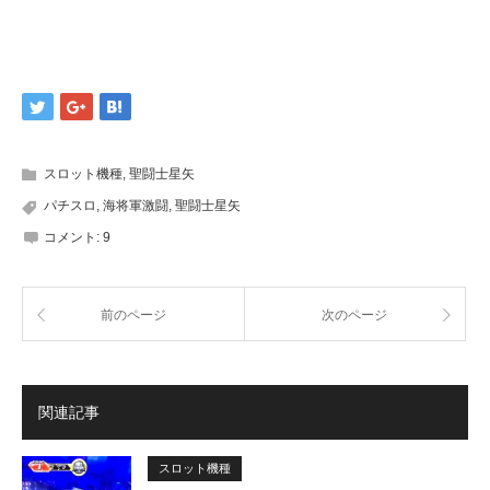
スロット機種
,
聖闘士星矢
パチスロ
,
海将軍激闘
,
聖闘士星矢
コメント:
9
前のページ
次のページ
関連記事
スロット機種