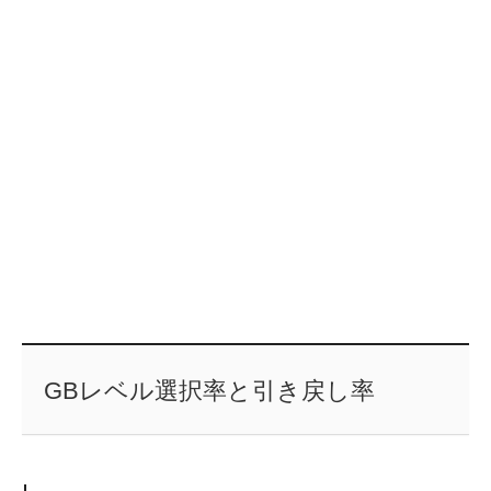
GBレベル選択率と引き戻し率