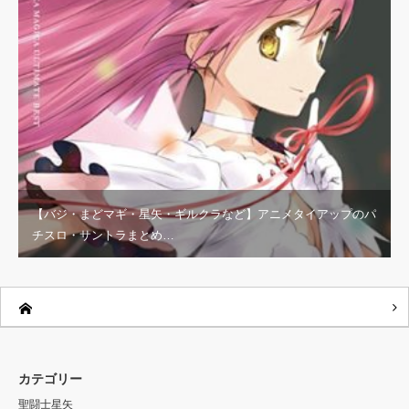
【バジ・まどマギ・星矢・ギルクラなど】アニメタイアップのパ
チスロ・サントラまとめ…
カテゴリー
聖闘士星矢