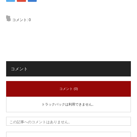
コメント:
0
コメント
コメント (0)
トラックバックは利用できません。
この記事へのコメントはありません。