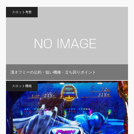
スロット考察
漢オフミーの公約・狙い機種・立ち回りポイント
スロット機種