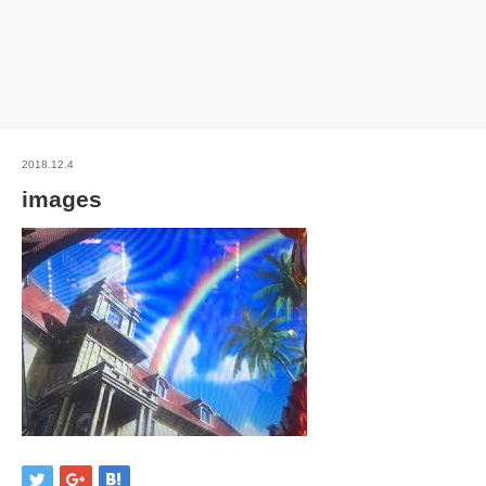
2018.12.4
images