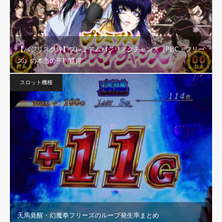
【バジリスク絆】プレミアムバジリスクチャンス（PBC・フリー
ズ）の本当の平均獲得…
スロット機種
天馬覚醒・幻魔拳フリーズのループ発生率まとめ