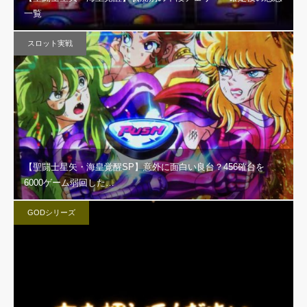
一覧
スロット実戦
【聖闘士星矢・海皇覚醒SP】意外に面白い良台？456確台を
6000ゲーム弱回した…
GODシリーズ