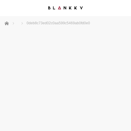
ホーム
0deb8c73ed02c0aa599c5469ab0fd0e0