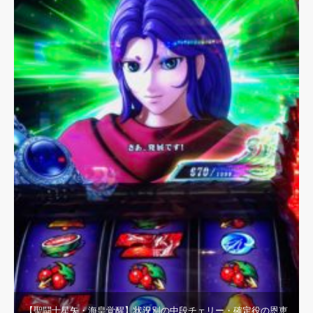
【聖闘士星矢・海皇覚醒】状況別の中段チェリー・確定役の恩恵