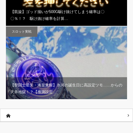
【凱旋】ゴッド揃いが500G駆け抜けてしまう確率は〇
〇％！？ 駆け抜け確率を計算…
スロット実戦
【聖闘士星矢・海皇覚醒】氷河の誕生日に高設定ツモ……からの
天井地獄！？【推測設定…