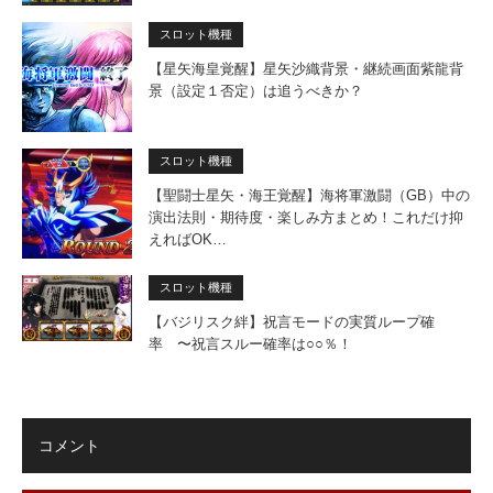
スロット機種
【星矢海皇覚醒】星矢沙織背景・継続画面紫龍背
景（設定１否定）は追うべきか？
スロット機種
【聖闘士星矢・海王覚醒】海将軍激闘（GB）中の
演出法則・期待度・楽しみ方まとめ！これだけ抑
えればOK…
スロット機種
【バジリスク絆】祝言モードの実質ループ確
率 〜祝言スルー確率は○○％！
コメント