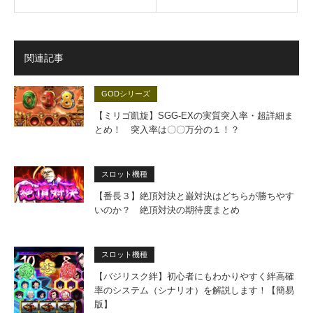
関連記事
GODシリーズ
【ミリゴ凱旋】SGG-EXの実質突入率・超詳細ま
とめ！ 突入率は〇〇万分の１！？
スロット機種
【番長３】絶頂対決と巌対決はどちらが勝ちやす
いのか？ 絶頂対決の期待度まとめ
スロット機種
【バジリスク絆】初心者にもわかりやすく絆高確
率のシステム（シナリオ）を解説します！【簡易
版】