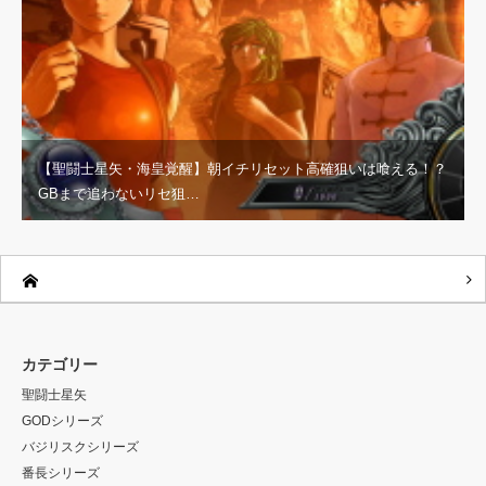
【聖闘士星矢・海皇覚醒】朝イチリセット高確狙いは喰える！？
GBまで追わないリセ狙…
カテゴリー
聖闘士星矢
GODシリーズ
バジリスクシリーズ
番長シリーズ