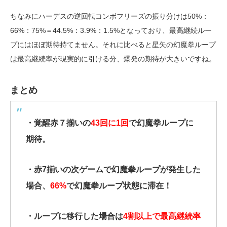
ちなみにハーデスの逆回転コンボフリーズの振り分けは50%：
66%：75%＝44.5%：3.9%：1.5%となっており、最高継続ルー
プにはほぼ期待持てません。それに比べると星矢の幻魔拳ループ
は最高継続率が現実的に引ける分、爆発の期待が大きいですね。
まとめ
・覚醒赤７揃いの
43回に1回
で幻魔拳ループに
期待。
・赤7揃いの次ゲームで幻魔拳ループが発生した
場合、
66%
で幻魔拳ループ状態に滞在！
・ループに移行した場合は
4割以上で最高継続率