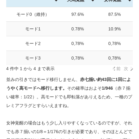
モード0（維持）
97.6%
87.5%
モード1
0.78%
10.9%
モード2
0,78%
0,78%
モード3
0,78%
0,78%
4 件中 1 から 4 まで表示
前
次
並みの引きではモード移行しません、
赤七揃い約43回に1回によ
うやく高モードへ移行します。
その確率はおよそ
1/946
（赤７揃
い確率：1/22）。高モードでも即転落がありえるため、一種のプ
レミアフラグとすらいえますね。
女神覚醒の場合はもう少し入りやすくなっているのですが、それ
でも赤７揃いの1/8＝1/176の引きが必要であり、そのほとんどで