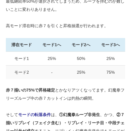
最低継続率50%が選択されてしまうため、ループを拝むのが難し
いことに変わりありません。
高モード滞在時に赤７を引くと昇格抽選が行われます。
滞在モード
モード1へ
モード2へ
モード3へ
モード1
25%
50%
25%
モード2
-
25%
75%
赤７揃いの75%で昇格確定
とかなりアツくなってます。幻魔拳フ
リーズループ中の赤７カットインは灼熱の瞬間。
そして
モードの転落条件
は、
①幻魔拳ループ非発生
、かつ、
②７
揃いリプレイ（フェイク含む）・リプレイ・リーチ目・中段チェ
リー以外が成立
すること。リプレイ＋幻魔拳非発生でもモードが