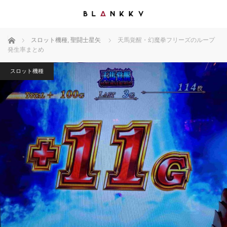
ホーム
スロット機種
,
聖闘士星矢
天馬覚醒・幻魔拳フリーズのループ
発生率まとめ
スロット機種