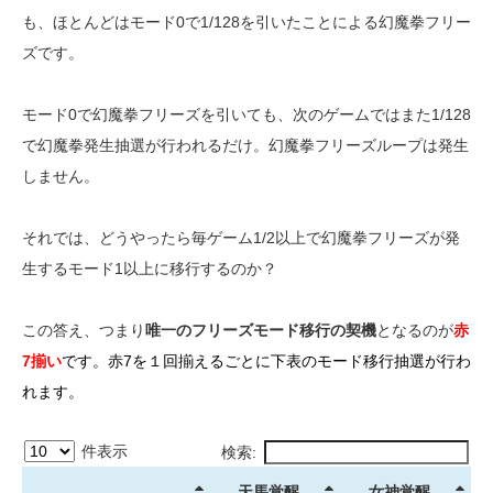
も、ほとんどはモード0で1/128を引いたことによる幻魔拳フリー
ズです。
モード0で幻魔拳フリーズを引いても、次のゲームではまた1/128
で幻魔拳発生抽選が行われるだけ。幻魔拳フリーズループは発生
しません。
それでは、どうやったら毎ゲーム1/2以上で幻魔拳フリーズが発
生するモード1以上に移行するのか？
この答え、つまり
唯一のフリーズモード移行の契機
となるのが
赤
7揃い
です。赤7を１回揃えるごとに下表のモード移行抽選が行わ
れます。
件表示
検索:
天馬覚醒
女神覚醒