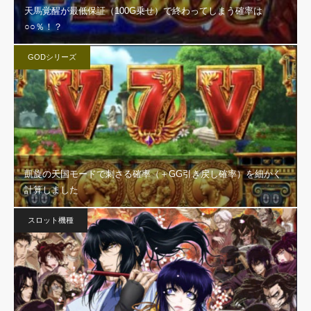
天馬覚醒が最低保証（100G乗せ）で終わってしまう確率は
○○％！？
GODシリーズ
凱旋の天国モードで刺さる確率（＋GG引き戻し確率）を細かく
計算しました
スロット機種