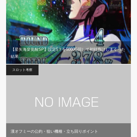
【星矢海皇覚醒SP】設定5？を5000G回して初戦負けしまくった
結果……
スロット考察
漢オフミーの公約・狙い機種・立ち回りポイント