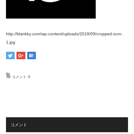
http://blankky.com/wp-content/uploads/2018/09/cropped-icon-
1.jpg
コメント:
0
コメント