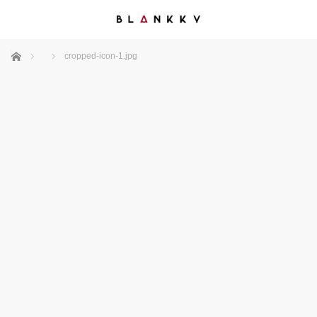
ホーム
cropped-icon-1.jpg