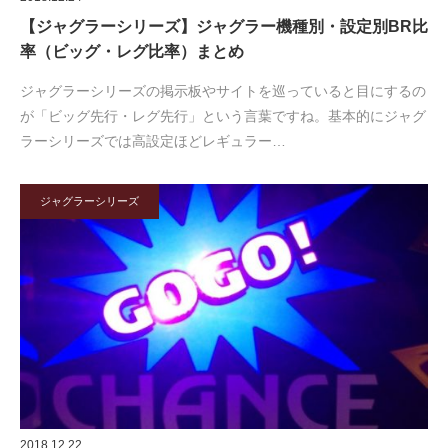
【ジャグラーシリーズ】ジャグラー機種別・設定別BR比
率（ビッグ・レグ比率）まとめ
ジャグラーシリーズの掲示板やサイトを巡っていると目にするの
が「ビッグ先行・レグ先行」という言葉ですね。基本的にジャグ
ラーシリーズでは高設定ほどレギュラー…
ジャグラーシリーズ
2018.12.22